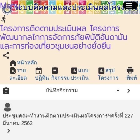
Menu
menu
directions_run
โครงการติดตามประเมินผล โครงการ
พัฒนากลไกการจัดการภัยพิบัติอันดามัน
และการท่องเที่ยวชุมชนอย่างยั่งยืน
share
home
หน้าหลัก
find_in_page
event
assignment
assessment
assessment
print
ราย
แบบ
สรุป
ละเอียด
ปฏิทิน
กิจกรรม
ประเมิน
โครงการ
พิมพ์
assignment
chevron_right
บันทึกกิจกรรม
ประชุมคณะทำงานติดตามประเมินผลโครงการฯครั้งที่ 2
27
มีนาคม 2562
chevron_right