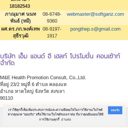
18182543
ภาณุมาศ นนท
08-6748-
webmaster@softganz.com
พันธ์ (หมี)
9360
ผศ.ดร.ภก.พงค์เทพ
08-9197-
pongthep.s@gmail.com
สุธีรวุฒิ
1917
บริษัท เอ็ม แอนด์ อี เฮลท์ โปรโมชั่น คอนเซ้าท์
จำกัด
M&E Health Promotion Consult, Co.,Ltd.
ที่อยู่ 23/2 หมู่ที่ 6 ตำบล คลองแห
อำเภอ หาดใหญ่ จังหวัด สงขลา
90110
เราใช้คุกกี้เพื่อเพิ่มประสบการณ์และความพึงพอใจในการใช้งานเว็บไซต์
ยอมรับ
@Copyright 2017 สถาบันนโยบายสาธารณะ ม.สงขลานครินทร์ (สนส.ม.อ.)
หากคุณกด "ยอมรับ" หรือใช้งานเว็บไซต์ของเราต่อ ถือว่าคุณยินยอมให้มี
การใช้งานคุกกี้
อ่านต่อ
Powered by
M&E Health Promotion Consult, Co.,Ltd.
. Designed by
SoftGanz Group