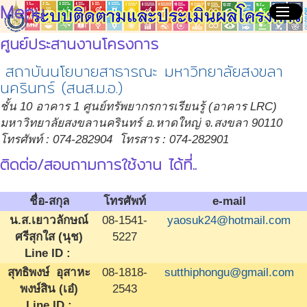
Menu
menu
ศูนย์ประสานงานโครงการ
สถาบันนโยบายสาธารณะ มหาวิทยาลัยสงขลา
นครินทร์ (สนส.ม.อ.)
ชั้น 10 อาคาร 1 ศูนย์ทรัพยากรการเรียนรู้ (อาคาร LRC)
มหาวิทยาลัยสงขลานครินทร์ อ.หาดใหญ่ จ.สงขลา 90110
โทรศัพท์ : 074-282904 โทรสาร : 074-282901
ติดต่อ/สอบถามการใช้งาน ได้ที่..
ชื่อ-สกุล
โทรศัพท์
e-mail
น.ส.เยาวลักษณ์
08-1541-
yaosuk24@hotmail.com
ศรีสุกใส (นุช)
5227
Line ID :
สุทธิพงษ์ อุสาหะ
08-1818-
sutthiphongu@gmail.com
พงษ์สิน (เอ๋)
2543
Line ID :