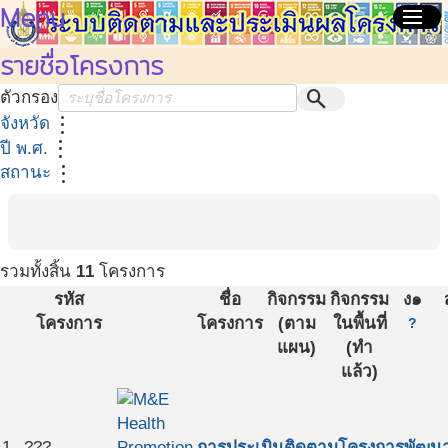
Menu
menu
รายชื่อโครงการ
search
ตัวกรอง
more_vert
จังหวัด
more_vert
ปี พ.ศ.
more_vert
สถานะ
รวมทั้งสิ้น
11
โครงการ
รหัส
ชื่อ
กิจกรรม
กิจกรรม
ง๑
โครงการ
โครงการ
(ตาม
ในพื้นที่
?
แผน)
(ทำ
แล้ว)
1
???
การประเมินติดตามโครงการพัฒนาร