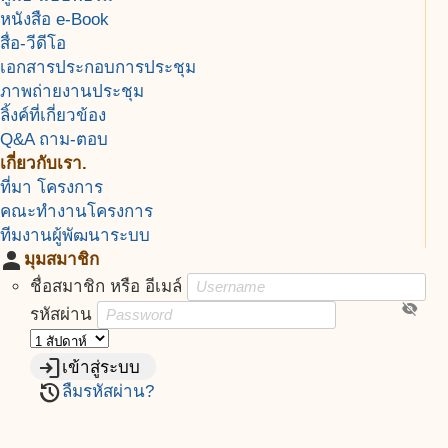
หนังสือ e-Book
สื่อ-วีดีโอ
เอกสารประกอบการประชุม
ภาพถ่ายงานประชุม
ลิ้งค์ที่เกี่ยวข้อง
Q&A ถาม-ตอบ
เกี่ยวกับเรา.
ที่มา โครงการ
คณะทำงานโครงการ
ทีมงานผู้พัฒนาระบบ
person
มุมสมาชิก
ชื่อสมาชิก หรือ อีเมล์
visibility_off
รหัสผ่าน
login
เข้าสู่ระบบ
restore
ลืมรหัสผ่าน?