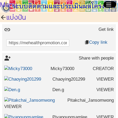
Menu
menu
แบ่งปัน
arrow_back
link
Get link
Copy link
content_copy
person_add_alt
Share with people
Micky73000
CREATOR
Chaoying201299
VIEWER
Den.g
VIEWER
Pitakchai_Jansomwong
VIEWER
Piyapoungsamlee
VIEWER