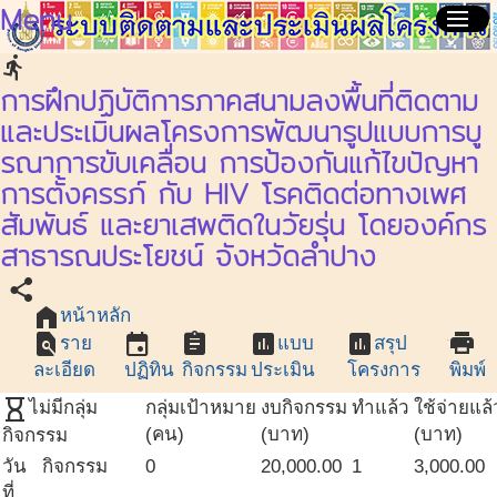
Menu
menu
directions_run
การฝึกปฏิบัติการภาคสนามลงพื้นที่ติดตาม
และประเมินผลโครงการพัฒนารูปแบบการบู
รณาการขับเคลื่อน การป้องกันแก้ไขปัญหา
การตั้งครรภ์ กับ HIV โรคติดต่อทางเพศ
สัมพันธ์ และยาเสพติดในวัยรุ่น โดยองค์กร
สาธารณประโยชน์ จังหวัดลำปาง
share
home
หน้าหลัก
find_in_page
event
assignment
assessment
assessment
print
ราย
แบบ
สรุป
ละเอียด
ปฏิทิน
กิจกรรม
ประเมิน
โครงการ
พิมพ์
hourglass_empty
ไม่มีกลุ่ม
กลุ่มเป้าหมาย
งบกิจกรรม
ทำแล้ว
ใช้จ่ายแล้
(คน)
(บาท)
(บาท)
กิจกรรม
วัน
กิจกรรม
0
20,000.00
1
3,000.00
ที่