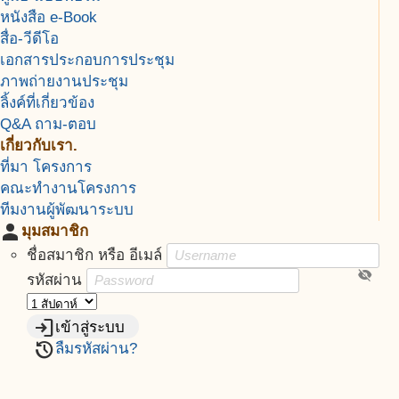
หนังสือ e-Book
สื่อ-วีดีโอ
เอกสารประกอบการประชุม
ภาพถ่ายงานประชุม
ลิ้งค์ที่เกี่ยวข้อง
Q&A ถาม-ตอบ
เกี่ยวกับเรา.
ที่มา โครงการ
คณะทำงานโครงการ
ทีมงานผู้พัฒนาระบบ
person
มุมสมาชิก
ชื่อสมาชิก หรือ อีเมล์
visibility_off
รหัสผ่าน
login
เข้าสู่ระบบ
restore
ลืมรหัสผ่าน?