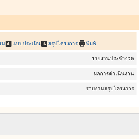
assessment
assessment
print
รม
แบบประเมิน
สรุปโครงการ
พิมพ์
รายงานประจำงวด
ผลการดำเนินงาน
รายงานสรุปโครงการ