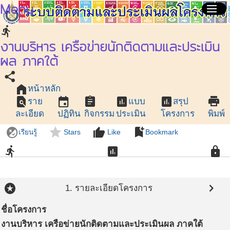
Menu
menu
directions_run
งานบริหาร เครือข่ายนักติดตามและประเมิน
ผล ภาคใต้
share
home
หน้าหลัก
find_in_page
event
assignment
assessment
assessment
print
ราย
แบบ
สรุป
ละเอียด
ปฏิทิน
กิจกรรม
ประเมิน
โครงการ
พิมพ์
flaky
star
thumb_up
bookmark_add
เรียนรู้
Stars
Like
Bookmark
directions_run
assessment
lock
stars
chevron_right
1. รายละเอียดโครงการ
ชื่อโครงการ
งานบริหาร เครือข่ายนักติดตามและประเมินผล ภาคใต้