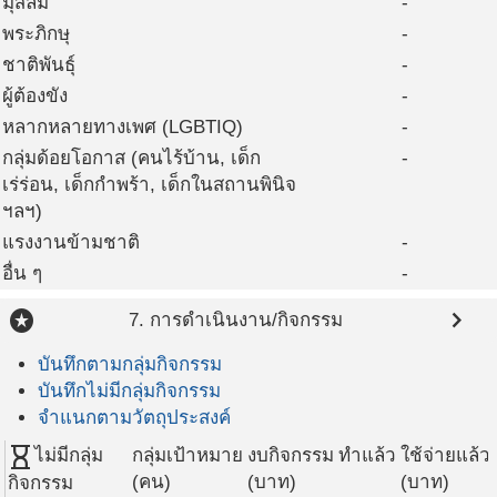
มุสลิม
-
พระภิกษุ
-
ชาติพันธุ์
-
ผู้ต้องขัง
-
หลากหลายทางเพศ (LGBTIQ)
-
กลุ่มด้อยโอกาส (คนไร้บ้าน, เด็ก
-
เร่ร่อน, เด็กกำพร้า, เด็กในสถานพินิจ
ฯลฯ)
แรงงานข้ามชาติ
-
อื่น ๆ
-
stars
chevron_right
7. การดำเนินงาน/กิจกรรม
บันทึกตามกลุ่มกิจกรรม
บันทึกไม่มีกลุ่มกิจกรรม
จำแนกตามวัตถุประสงค์
hourglass_empty
ไม่มีกลุ่ม
กลุ่มเป้าหมาย
งบกิจกรรม
ทำแล้ว
ใช้จ่ายแล้ว
(คน)
(บาท)
(บาท)
กิจกรรม