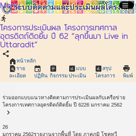
Menu
menu
directions_run
โครงการประเมินผล โครงการเทศกาล
อุตรดิตถ์ติดยิ้ม ปี 62 “ลุกขึ้นมา Live in
Uttaradit”
share
home
หน้าหลัก
find_in_page
event
assignment
assessment
assessment
print
ราย
แบบ
สรุป
ละเอียด
ปฏิทิน
กิจกรรม
ประเมิน
โครงการ
พิมพ์
ร่วมออกแบบแนวทางติดตามการประเมินผลกับเครือข่าย
โครงการเทศกาลอุตรดิตถ์ติดยิ้ม ปี 62
26 มกราคม 2562
chevron_right
26
มกราคม
2562
รายงานจากพื้นที่ โดย ภาคภูมิ โชคทวี