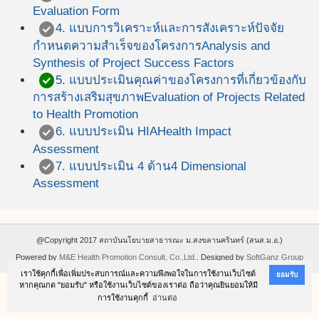
Evaluation Form
check_circle
4. แบบการวิเคราะห์และการสังเคราะห์ปัจจัย
กำหนดความสำเร็จของโครงการ
Analysis and
Synthesis of Project Success Factors
check_circle
5. แบบประเมินคุณค่าของโครงการที่เกี่ยวข้องกับ
การสร้างเสริมสุขภาพ
Evaluation of Projects Related
to Health Promotion
check_circle
6. แบบประเมิน HIA
Health Impact
Assessment
check_circle
7. แบบประเมิน 4 ด้าน
4 Dimensional
Assessment
@Copyright 2017 สถาบันนโยบายสาธารณะ ม.สงขลานครินทร์ (สนส.ม.อ.)
Powered by
M&E Health Promotion Consult, Co.,Ltd.
. Designed by
SoftGanz Group
เราใช้คุกกี้เพื่อเพิ่มประสบการณ์และความพึงพอใจในการใช้งานเว็บไซต์
ยอมรับ
หากคุณกด "ยอมรับ" หรือใช้งานเว็บไซต์ของเราต่อ ถือว่าคุณยินยอมให้มี
การใช้งานคุกกี้
อ่านต่อ