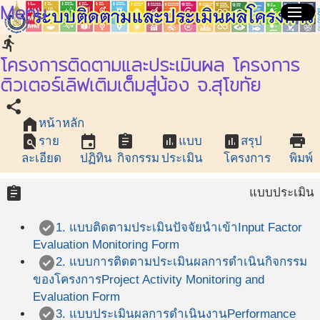
Menu
menu
directions_run
โครงการติดตามและประเมินผล โครงการ
ติวเตอร์เลิฟเติมเต็มสู่น้อง จ.สุโขทัย
share
home
หน้าหลัก
find_in_page
event
assignment
assessment
assessment
print
ราย
แบบ
สรุป
ละเอียด
ปฏิทิน
กิจกรรม
ประเมิน
โครงการ
พิมพ์
assignment
แบบประเมิน
check_circle
1. แบบติดตามประเมินปัจจัยนำเข้า
Input Factor
Evaluation Monitoring Form
check_circle
2. แบบการติดตามประเมินผลการดำเนินกิจกรรม
ของโครงการ
Project Activity Monitoring and
Evaluation Form
check_circle
3. แบบประเมินผลการดำเนินงาน
Performance